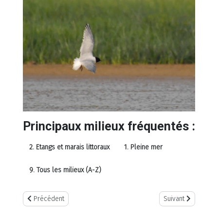
Principaux milieux fréquentés :
2. Etangs et marais littoraux
1. Pleine mer
9. Tous les milieux (A-Z)
Article précédent : Mouette mélanocéphale (Larus melanocepha
Article suivant : 
Précédent
Suivant