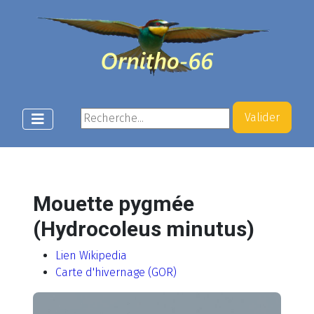
Rechercher
Valider
Mouette pygmée
(Hydrocoleus minutus)
Lien Wikipedia
Carte d'hivernage (GOR)