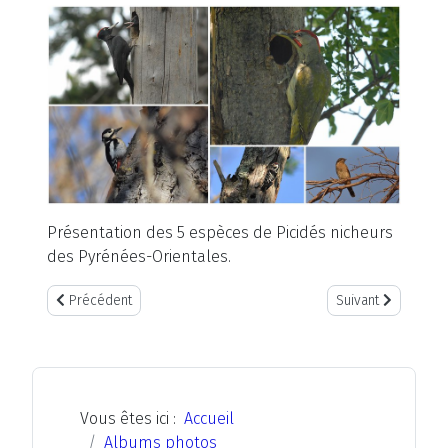
Présentation des 5 espèces de Picidés nicheurs
des Pyrénées-Orientales.
Article précédent : "Confinement Covid-19" par André LABETAA
Article suivant : 
Précédent
Suivant
Vous êtes ici :
Accueil
Albums photos