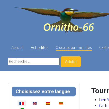
Accueil
Actualités
Oiseaux par familles
Carte
Rechercher
Valider
Tourn
Choisissez votre langue
Lien 
Sélectionnez votre langue
Carte