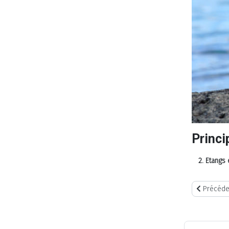
Princi
2. Etangs 
Article pr
Précéde