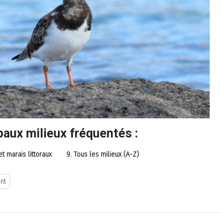
paux milieux fréquentés :
et marais littoraux
9. Tous les milieux (A-Z)
écédent : Phalarope à bec large (Phalaropus fulicarius)
nt