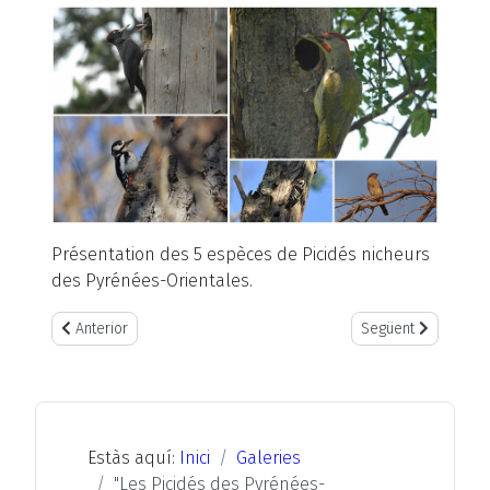
Présentation des 5 espèces de Picidés nicheurs
des Pyrénées-Orientales.
Article anterior: "Confinement Covid-19" par André LABETAA
Article següent: "
Anterior
Següent
Estàs aquí:
Inici
Galeries
"Les Picidés des Pyrénées-