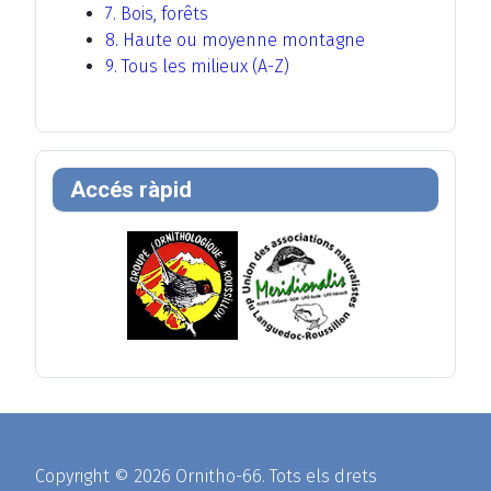
7. Bois, forêts
8. Haute ou moyenne montagne
9. Tous les milieux (A-Z)
Accés ràpid
Copyright © 2026 Ornitho-66. Tots els drets